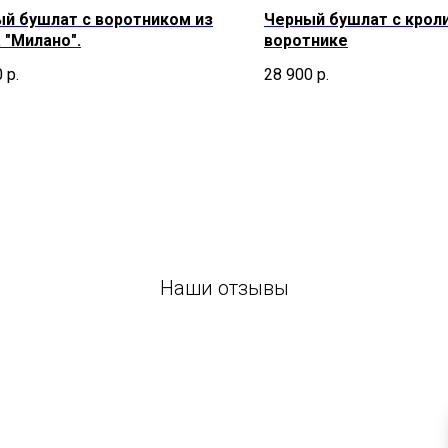
й бушлат с воротником из
Черный бушлат с крол
 "Милано".
воротнике
0
р.
28 900
р.
Наши отзывы