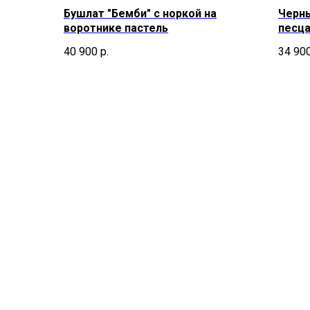
Бушлат "Бемби" с норкой на
Черны
воротнике пастель
песца
40 900
р.
34 90