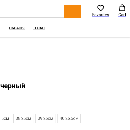
Favorites
Cart
Ы
ОБРАЗЫ
О НАС
 черный
4.5см
38 25см
39 26см
40 26.5см