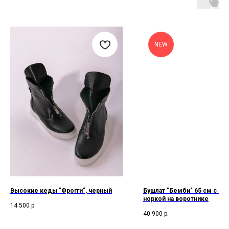
NEW
Высокие кеды "Фрогги", черный
Бушлат "Бемби" 65 см с че
норкой на воротнике
14 500
р.
40 900
р.