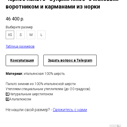
воротником и карманами из норки
46 400
р.
Выберите размер
XS
S
M
L
Таблица размеров
Консультация
Задать вопрос в Telegram
Материал:
итальянская 100% шерсть
Пальто зимнее из 100% итальянской шерсти.
Утепляем специальным утеплителем (до -20 градусов):
1️⃣Натуральным шерстипоном
2️⃣Альпалюксом
Не нашли свой размер? -
Свяжитесь с нами