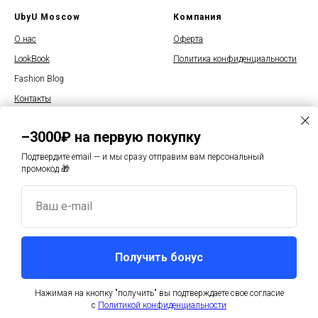
UbyU Moscow
Компания
О нас
Оферта
LookBook
Политика конфиденциальности
Fashion Blog
Контакты
–3000₽ на первую покупку
Подтвердите email — и мы сразу отправим вам персональный
промокод 🎁
© 2025 UbyU Moscow
Ваш e-mail
Москва, Волоколамское ш, д1
Режим работы с 12:00 до 20:00
+7 915 235-85-85
Получить бонус
info@u-by-u.ru
Нажимая на кнопку "получить" вы подтверждаете свое согласие
Купить
с
Политикой конфиденциальности