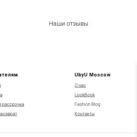
Наши отзывы
ателям
UbyU Moscow
ы
О нас
а
LookBook
и рассрочка
Fashion Blog
 возврат
Контакты