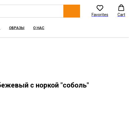
Favorites
Cart
Ы
ОБРАЗЫ
О НАС
бежевый с норкой "соболь"