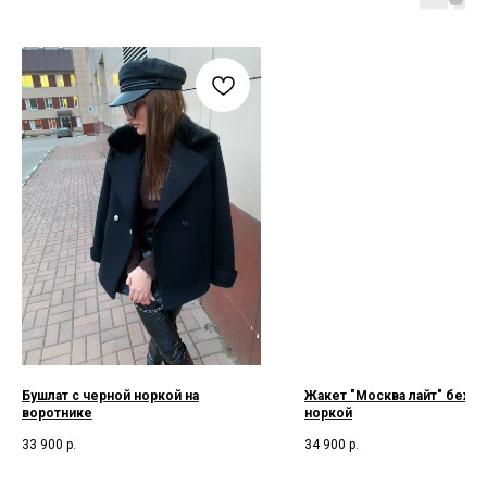
Бушлат с черной норкой на
Жакет "Москва лайт" беже
воротнике
норкой
33 900
р.
34 900
р.