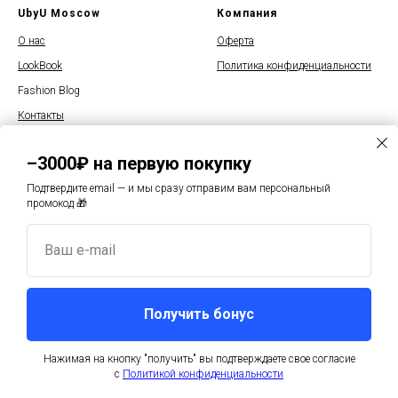
UbyU Moscow
Компания
О нас
Оферта
LookBook
Политика конфиденциальности
Fashion Blog
Контакты
–3000₽ на первую покупку
Подтвердите email — и мы сразу отправим вам персональный
промокод 🎁
© 2025 UbyU Moscow
Ваш e-mail
Москва, Волоколамское ш, д1
Режим работы с 12:00 до 20:00
+7 915 235-85-85
Получить бонус
info@u-by-u.ru
Нажимая на кнопку "получить" вы подтверждаете свое согласие
Купить
с
Политикой конфиденциальности