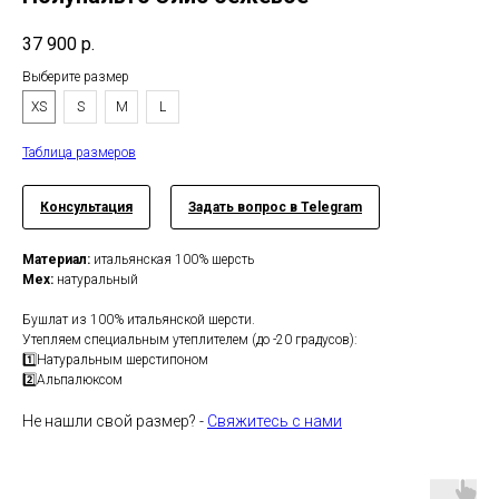
37 900
р.
Выберите размер
XS
S
M
L
Таблица размеров
Консультация
Задать вопрос в Telegram
Материал:
итальянская 100% шерсть
Мех:
натуральный
Бушлат из 100% итальянской шерсти.
Утепляем специальным утеплителем (до -20 градусов):
1️⃣Натуральным шерстипоном
2️⃣Альпалюксом
Не нашли свой размер? -
Свяжитесь с нами