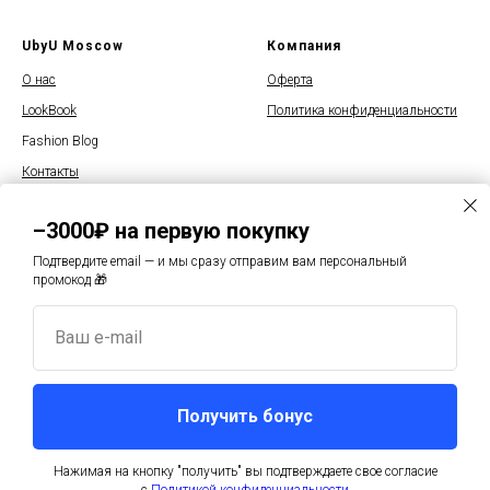
UbyU Moscow
Компания
О нас
Оферта
LookBook
Политика конфиденциальности
Fashion Blog
Контакты
–3000₽ на первую покупку
Подтвердите email — и мы сразу отправим вам персональный
промокод 🎁
© 2025 UbyU Moscow
Ваш e-mail
Москва, Волоколамское ш, д1
Режим работы с 12:00 до 20:00
+7 915 235-85-85
Получить бонус
info@u-by-u.ru
Нажимая на кнопку "получить" вы подтверждаете свое согласие
Купить