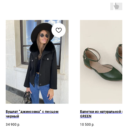
Бушлат "джинсовка" с песцом
Балетки из натуральной ко
черный
GREEN
34 900
р.
10 500
р.