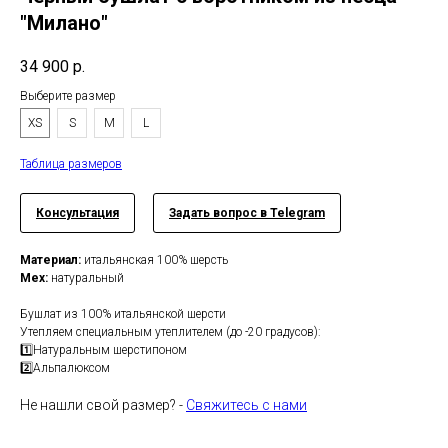
"Милано"
34 900
р.
Выберите размер
XS
S
M
L
Таблица размеров
Консультация
Задать вопрос в Telegram
Материал:
итальянская 100% шерсть
Мех:
натуральный
Бушлат из 100% итальянской шерсти
Утепляем специальным утеплителем (до -20 градусов):
1️⃣Натуральным шерстипоном
2️⃣Альпалюксом
Не нашли свой размер? -
Свяжитесь с нами