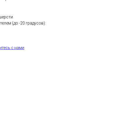
шерсти
елем (до -20 градусов):
тесь с нами