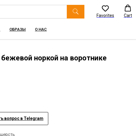
Favorites
Cart
Ы
ОБРАЗЫ
О НАС
 бежевой норкой на воротнике
ь вопрос в Telegram
 шерсть