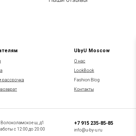
ателям
UbyU Moscow
ы
О нас
а
LookBook
и рассрочка
Fashion Blog
 возврат
Контакты
 Волоколамское ш, д1
+7 915 235-85-85
аботы с 12:00 до 20:00
info@u-by-u.ru