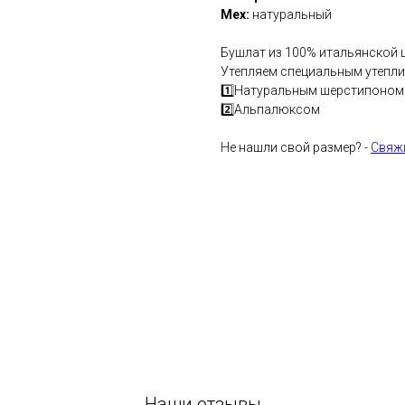
Мех:
натуральный
Бушлат из 100% итальянской 
Утепляем специальным утеплит
1️⃣Натуральным шерстипоном
2️⃣Альпалюксом
Не нашли свой размер? -
Свяжи
Наши отзывы